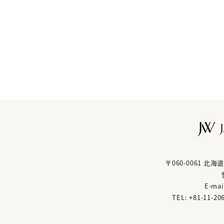
〒060-0061 
E-mai
TEL: +81
-
11
-
20