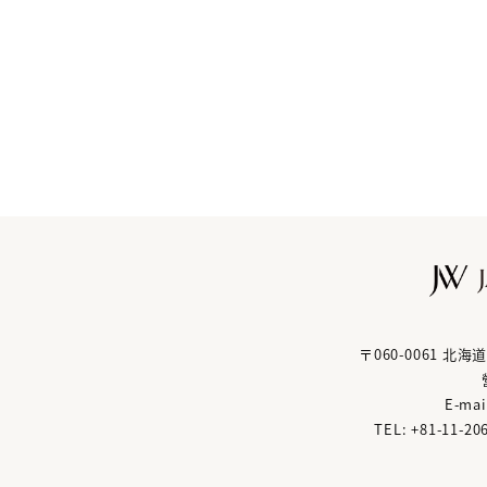
〒060-0061 
E-mai
TEL: +81
-
11
-
20