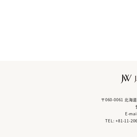
〒060-0061 
E-mai
TEL: +81
-
11
-
20