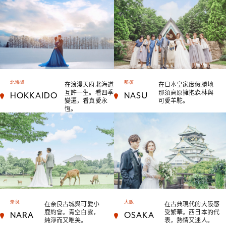
在浪漫天府北海道
在日本皇家度假勝地
北海道
那須
互許一生。看四季
那須高原擁抱森林與
HOKKAIDO
NASU
變遷，看真愛永
可愛羊駝。
恆。
在奈良古城與可愛小
在古典現代的大阪感
奈良
大阪
鹿約會。青空白雲，
受繁華。西日本的代
NARA
OSAKA
純淨而又唯美。
表，熱情又迷人。