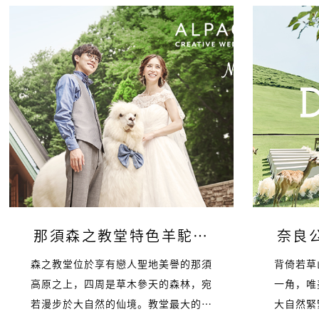
那須森之教堂特色羊駝…
奈良
森之教堂位於享有戀人聖地美譽的那須
背倚若草
高原之上，四周是草木參天的森林，宛
一角，唯
若漫步於大自然的仙境。教堂最大的…
大自然緊