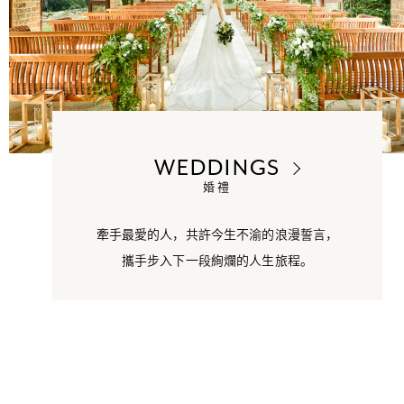
WEDDINGS
婚禮
牽手最愛的人，共許今生不渝的浪漫誓言，
攜手步入下一段絢爛的人生旅程。