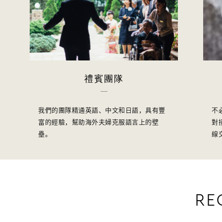
禮賓團隊
我們的團隊精通英語、中文和日語，具有豐
不
富的經驗，幫助海外夫婦克服語言上的壁
對
壘。
線
RE