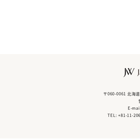
〒060-0061 
E-mai
TEL: +81
-
11
-
20