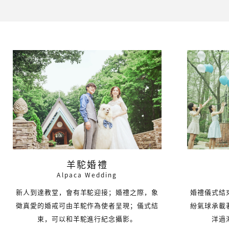
羊駝婚禮
Alpaca Wedding
新人到達教堂，會有羊駝迎接；婚禮之際，象
婚禮儀式結
徵真愛的婚戒可由羊駝作為使者呈現；儀式結
紛氣球承載
束，可以和羊駝進行紀念攝影。
洋過