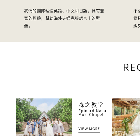
我們的團隊精通英語、中文和日語，具有豐
不
富的經驗，幫助海外夫婦克服語言上的壁
對
壘。
線
RE
森之教堂
Epinard Nasu
Mori Chapel
VIEW MORE