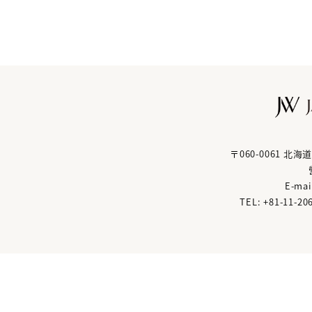
〒060-0061 
E-mai
TEL: +81
-
11
-
20