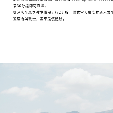
需30分鐘即可直達。
從酒店至森之教堂僅需步行2分鐘，儀式當天會安排新人乘
返酒店與教堂，盡享最優體驗。